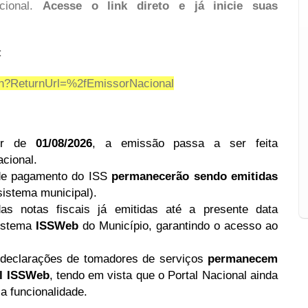
cional.
Acesse o link direto e já inicie suas
:
gin?ReturnUrl=%2fEmissorNacional
ir de
01/08/2026
, a emissão passa a ser feita
cional.
de pagamento do ISS
permanecerão sendo emitidas
istema municipal).
s notas fiscais já emitidas até a presente data
sistema
ISSWeb
do Município, garantindo o acesso ao
declarações de tomadores de serviços
permanecem
al ISSWeb
, tendo em vista que o Portal Nacional ainda
a funcionalidade.