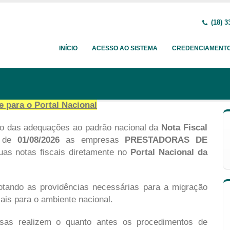
(18) 3
INÍCIO
ACESSO AO SISTEMA
CREDENCIAMENT
 para o Portal Naciona
l
o das adequações ao padrão nacional da
Nota Fiscal
r de
01/08/2026
as empresas
PRESTADORAS DE
uas notas fiscais diretamente no
Portal Nacional da
dotando as providências necessárias para a migração
ais para o ambiente nacional.
s realizem o quanto antes os procedimentos de