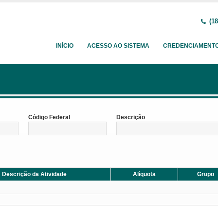
(18
INÍCIO
ACESSO AO SISTEMA
CREDENCIAMENT
Código Federal
Descrição
Descrição da Atividade
Alíquota
Grupo