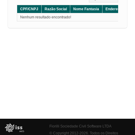
CPF/CNPJ
Razão Social
Nome Fantasia
Endereço
CE
Nenhum resultado encontrado!
Fiorilli Sociedade Civil Software LTDA
© Copyright 2012-2026. Todos os Direitos