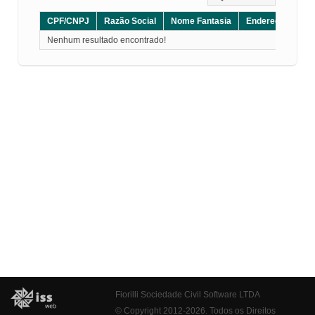
CPF/CNPJ
Razão Social
Nome Fantasia
Endereço
CE
Nenhum resultado encontrado!
Fiorilli Sociedade Civil Software LTDA
© Copyright 2012-2026. Todos os Direitos