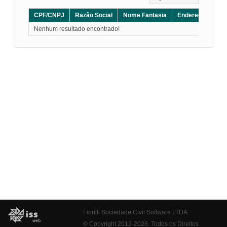
CPF/CNPJ
Razão Social
Nome Fantasia
Endereço
CE
Nenhum resultado encontrado!
Fiorilli Sociedade Civil Software LTDA
© Copyright 2012-2026. Todos os Direitos