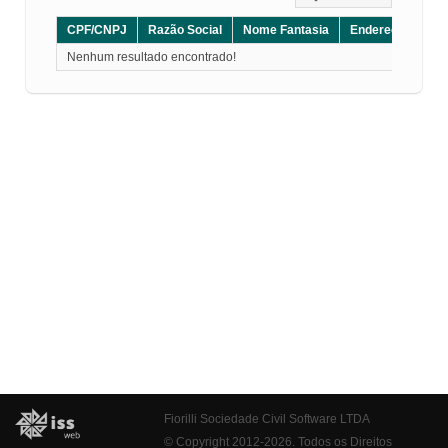
CPF/CNPJ
Razão Social
Nome Fantasia
Endereço
CE
Nenhum resultado encontrado!
Fiorilli Sociedade Civil Software LTDA
© Copyright 2012-2026. Todos os Direitos