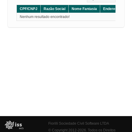
CPF/CNPJ
Razão Social
Nome Fantasia
Endereço
CE
Nenhum resultado encontrado!
Fiorilli Sociedade Civil Software LTDA
© Copyright 2012-2026. Todos os Direitos