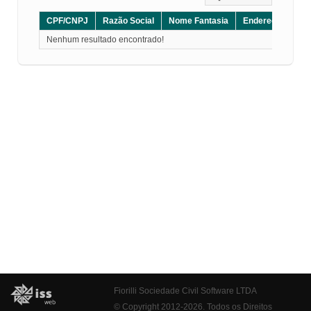
CPF/CNPJ
Razão Social
Nome Fantasia
Endereço
CE
Nenhum resultado encontrado!
Fiorilli Sociedade Civil Software LTDA
© Copyright 2012-2026. Todos os Direitos