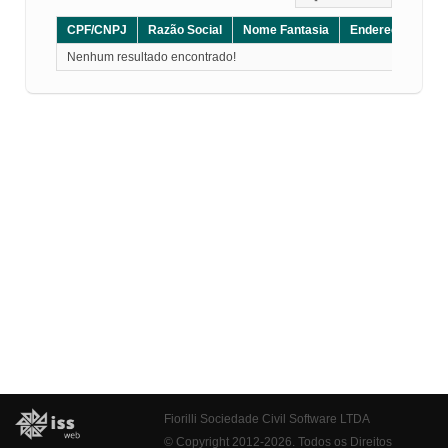
CPF/CNPJ
Razão Social
Nome Fantasia
Endereço
CE
Nenhum resultado encontrado!
Fiorilli Sociedade Civil Software LTDA
© Copyright 2012-2026. Todos os Direitos