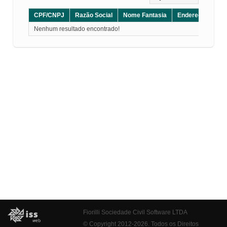
CPF/CNPJ
Razão Social
Nome Fantasia
Endereço
CE
Nenhum resultado encontrado!
Fiorilli Sociedade Civil Software LTDA
© Copyright 2012-2026. Todos os Direitos