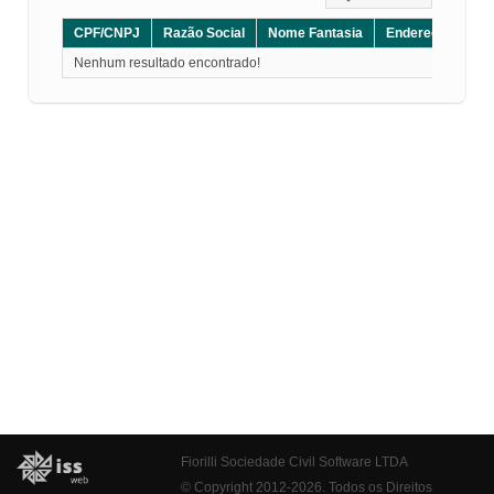
CPF/CNPJ
Razão Social
Nome Fantasia
Endereço
CE
Nenhum resultado encontrado!
Fiorilli Sociedade Civil Software LTDA
© Copyright 2012-2026. Todos os Direitos