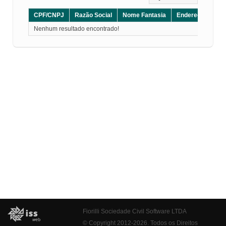
CPF/CNPJ
Razão Social
Nome Fantasia
Endereço
CE
Nenhum resultado encontrado!
Fiorilli Sociedade Civil Software LTDA
© Copyright 2012-2026. Todos os Direitos