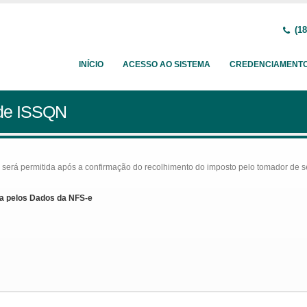
(18
INÍCIO
ACESSO AO SISTEMA
CREDENCIAMENT
 de ISSQN
rá permitida após a confirmação do recolhimento do imposto pelo tomador de serv
a pelos Dados da NFS-e