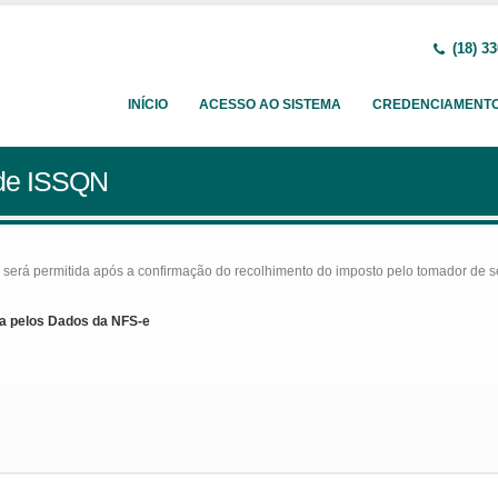
(18) 33
INÍCIO
ACESSO AO SISTEMA
CREDENCIAMENT
 de ISSQN
rá permitida após a confirmação do recolhimento do imposto pelo tomador de serv
a pelos Dados da NFS-e