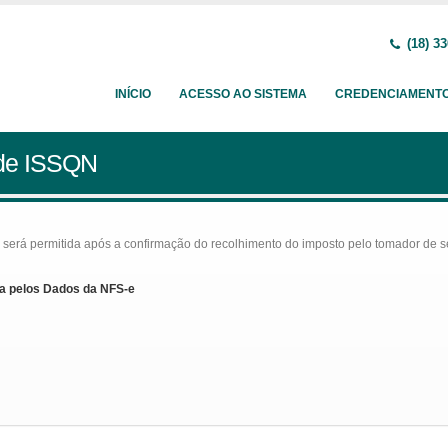
(18) 33
INÍCIO
ACESSO AO SISTEMA
CREDENCIAMENT
 de ISSQN
rá permitida após a confirmação do recolhimento do imposto pelo tomador de serv
a pelos Dados da NFS-e