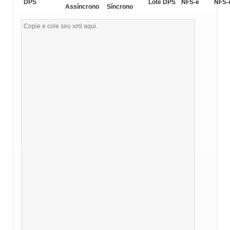
DPS
Lote DPS
NFS-e
NFS-
Assíncrono
Síncrono