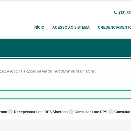
(18) 33
INÍCIO
ACESSO AO SISTEMA
CREDENCIAMENT
1 e escolha a opção de validar "estrutura" ou "assinatura".
rono
Recepcionar Lote DPS Síncrono
Consultar Lote DPS
Consultar