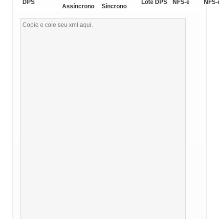
DPS
Lote DPS
NFS-e
NFS-
Assíncrono
Síncrono