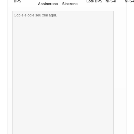
DPS
Lote DPS
NFS-e
NFS-
Assíncrono
Síncrono