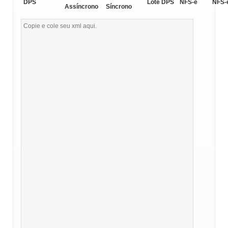
DPS
Lote DPS
NFS-e
NFS-
Assíncrono
Síncrono