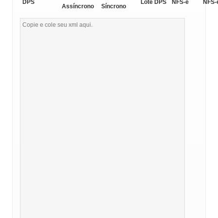
DPS
Lote DPS
NFS-e
NFS-
Assíncrono
Síncrono