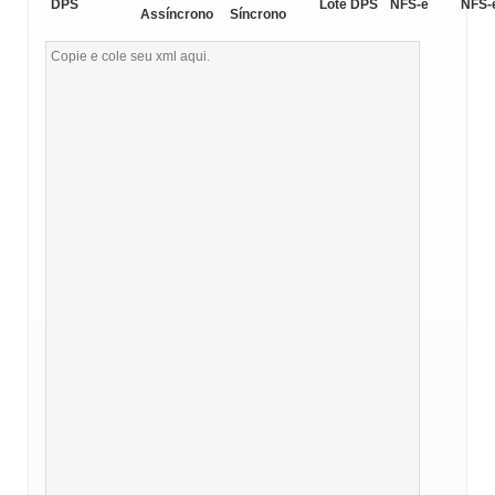
DPS
Lote DPS
NFS-e
NFS-
Assíncrono
Síncrono