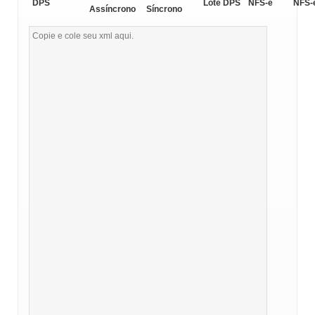
DPS
Lote DPS
NFS-e
NFS-
Assíncrono
Síncrono