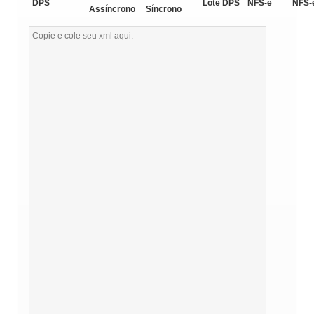
DPS
Lote DPS
NFS-e
NFS-
Assíncrono
Síncrono