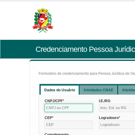
Credenciamento Pessoa Jurídic
Formulário de credenciamento para Pessoa Jurídica de Outr
Dados do Usuário
Atividades CNAE
Ativida
CNPJ/CPF
I.E./RG
CEP
Logradouro
Complemento