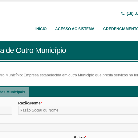
(18) 3
INÍCIO
ACESSO AO SISTEMA
CREDENCIAMENT
a de Outro Município
o Município: Empresa estabelecida em outro Município que presta serviços no terr
des Municipais
Razão/Nome
Bairro