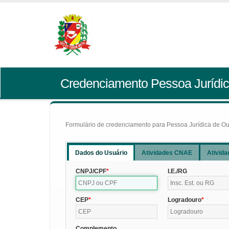
Credenciamento Pessoa Jurídic
Formulário de credenciamento para Pessoa Jurídica de Outr
Dados do Usuário
Atividades CNAE
Ativida
CNPJ/CPF
I.E./RG
CEP
Logradouro
Complemento