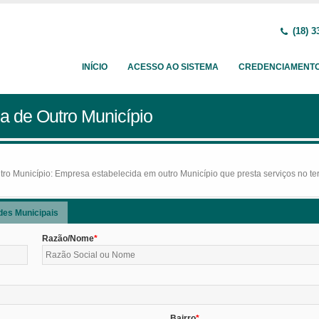
(18) 3
INÍCIO
ACESSO AO SISTEMA
CREDENCIAMENT
a de Outro Município
o Município: Empresa estabelecida em outro Município que presta serviços no terr
des Municipais
Razão/Nome
Bairro